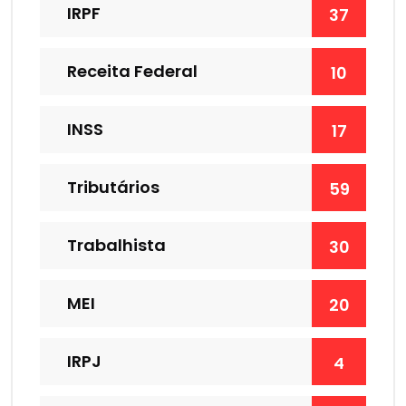
IRPF
37
Receita Federal
10
INSS
17
Tributários
59
Trabalhista
30
MEI
20
IRPJ
4