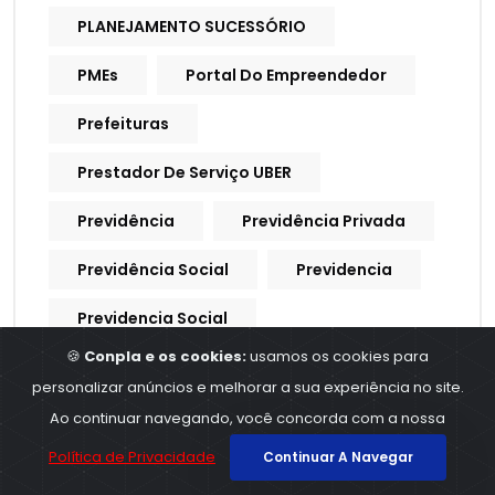
PLANEJAMENTO SUCESSÓRIO
PMEs
Portal Do Empreendedor
Prefeituras
Prestador De Serviço UBER
Previdência
Previdência Privada
Previdência Social
Previdencia
Previdencia Social
🍪
Conpla e os cookies:
usamos os cookies para
Processo Trabalhista
personalizar anúncios e melhorar a sua experiência no site.
Procuração Digital
Ao continuar navegando, você concorda com a nossa
Política de Privacidade
Continuar A Navegar
Produtividade
Produtores Rurais