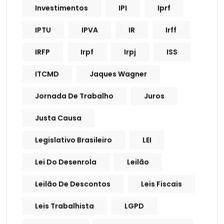
Investimentos
IPI
Iprf
IPTU
IPVA
IR
Irff
IRFP
Irpf
Irpj
ISS
ITCMD
Jaques Wagner
Jornada De Trabalho
Juros
Justa Causa
Legislativo Brasileiro
LEI
Lei Do Desenrola
Leilão
Leilão De Descontos
Leis Fiscais
Leis Trabalhista
LGPD