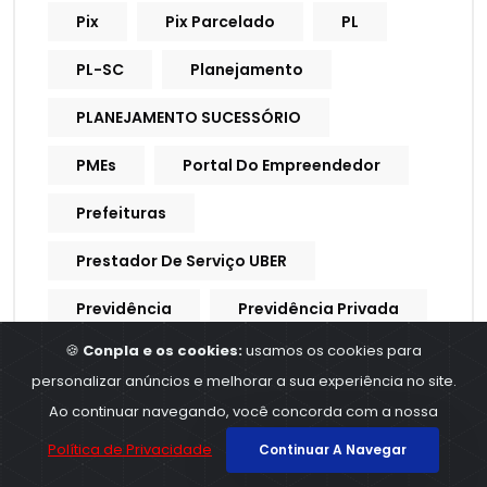
Pix
Pix Parcelado
PL
PL-SC
Planejamento
PLANEJAMENTO SUCESSÓRIO
PMEs
Portal Do Empreendedor
Prefeituras
Prestador De Serviço UBER
Previdência
Previdência Privada
🍪
Conpla e os cookies:
usamos os cookies para
Previdência Social
Previdencia
personalizar anúncios e melhorar a sua experiência no site.
Previdencia Social
Ao continuar navegando, você concorda com a nossa
Política de Privacidade
Continuar A Navegar
Processo Trabalhista