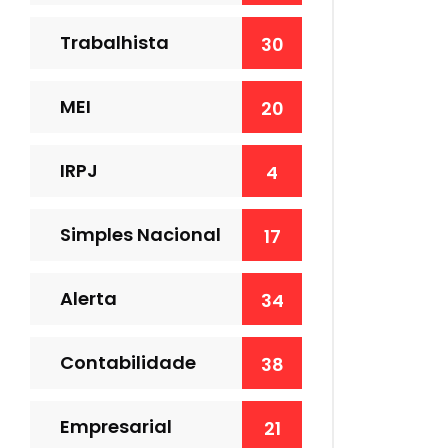
Trabalhista
30
MEI
20
IRPJ
4
Simples Nacional
17
Alerta
34
Contabilidade
38
Empresarial
21