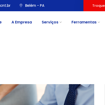
cnt.br
Belém - PA
Troque
e
A Empresa
Serviços
Ferramentas