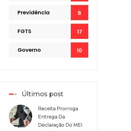
Previdência
8
FGTS
17
Governo
10
Últimos post
Receita Prorroga
Entrega Da
Declaração Do MEI