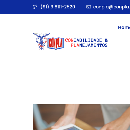
(91) 9 8111-2520
conpla@conpla.
Hom