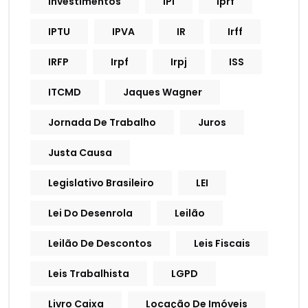
Investimentos
IPI
Iprf
IPTU
IPVA
IR
Irff
IRFP
Irpf
Irpj
ISS
ITCMD
Jaques Wagner
Jornada De Trabalho
Juros
Justa Causa
Legislativo Brasileiro
LEI
Lei Do Desenrola
Leilão
Leilão De Descontos
Leis Fiscais
Leis Trabalhista
LGPD
Livro Caixa
Locação De Imóveis