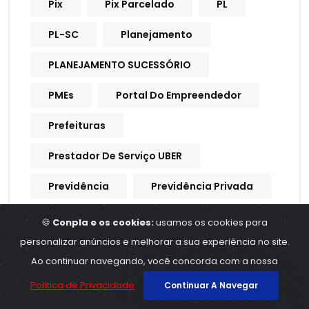
Pix
Pix Parcelado
PL
PL-SC
Planejamento
PLANEJAMENTO SUCESSÓRIO
PMEs
Portal Do Empreendedor
Prefeituras
Prestador De Serviço UBER
Previdência
Previdência Privada
Previdência Social
Previdencia
🍪
Conpla e os cookies:
usamos os cookies para
personalizar anúncios e melhorar a sua experiência no site.
Previdencia Social
Ao continuar navegando, você concorda com a nossa
Processo Trabalhista
Política de Privacidade
Continuar A Navegar
Procuração Digital