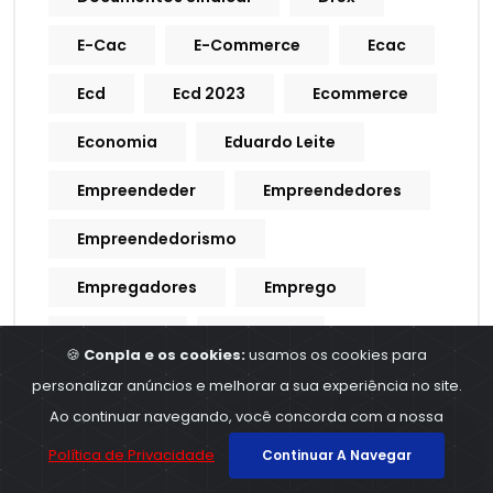
E-Cac
E-Commerce
Ecac
Ecd
Ecd 2023
Ecommerce
Economia
Eduardo Leite
Empreendeder
Empreendedores
Empreendedorismo
Empregadores
Emprego
Empregos
Empresa
🍪
Conpla e os cookies:
usamos os cookies para
Empresarial
ERPS
Escala
personalizar anúncios e melhorar a sua experiência no site.
Ao continuar navegando, você concorda com a nossa
Escala De Trabalho
Política de Privacidade
Continuar A Navegar
Escrituração Contabil