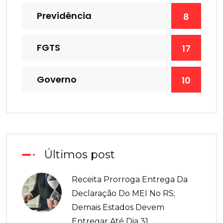
Previdência
8
FGTS
17
Governo
10
Últimos post
Receita Prorroga Entrega Da
Declaração Do MEI No RS;
Demais Estados Devem
Entregar Até Dia 31