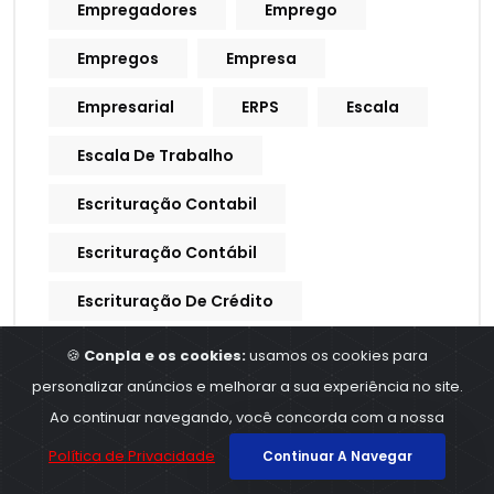
Empregadores
Emprego
Empregos
Empresa
Empresarial
ERPS
Escala
Escala De Trabalho
Escrituração Contabil
Escrituração Contábil
Escrituração De Crédito
Escrituração Fiscal
Esocial
🍪
Conpla e os cookies:
usamos os cookies para
personalizar anúncios e melhorar a sua experiência no site.
Estados
Estoque
Ao continuar navegando, você concorda com a nossa
Executivo
Fake News
Política de Privacidade
Continuar A Navegar