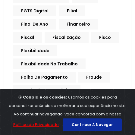
FGTS Digital
Filial
Final De Ano
Financeiro
Fiscal
Fiscalização
Fisco
Flexibilidade
Flexibilidade No Trabalho
Folha De Pagamento
Fraude
Fundação De Negócios
🍪
Conpla e os cookies:
usamos os cookies para
Gamificação
Ganho De Capital
personalizar anúncios e melhorar a sua experiência no site.
Ao continuar navegando, você concorda com a nossa
GFIP
Golpe
Política de Privacidade
Continuar A Navegar
Governadores
Governo