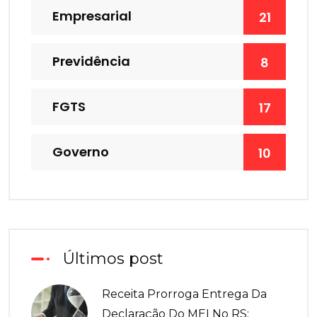
Empresarial
21
Previdência
8
FGTS
17
Governo
10
Últimos post
Receita Prorroga Entrega Da
Declaração Do MEI No RS;