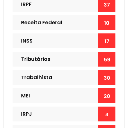
IRPF
37
Receita Federal
10
INSS
17
Tributários
59
Trabalhista
30
MEI
20
IRPJ
4