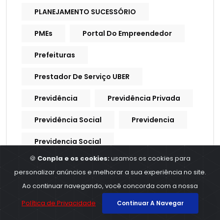
PLANEJAMENTO SUCESSÓRIO
PMEs
Portal Do Empreendedor
Prefeituras
Prestador De Serviço UBER
Previdência
Previdência Privada
Previdência Social
Previdencia
Previdencia Social
🍪
Conpla e os cookies:
usamos os cookies para
Processo Trabalhista
personalizar anúncios e melhorar a sua experiência no site.
Procuração Digital
Ao continuar navegando, você concorda com a nossa
Política de Privacidade
Continuar A Navegar
Produtividade
Produtores Rurais