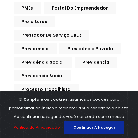
PMEs
Portal Do Empreendedor
Prefeituras
Prestador De Serviço UBER
Previdência
Previdência Privada
Previdência Social
Previdencia
Previdencia Social
Processo Trabalhista
🍪
Conpla e os cookies:
usamos os cookies para
Procuração Digital
personalizar anúncios e melhorar a sua experiência no site.
Produtividade
Produtores Rurais
Ao continuar navegando, você concorda com a nossa
Política de Privacidade
Continuar A Navegar
Produtos E Serviços