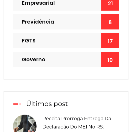
Empresarial
21
Previdência
8
FGTS
17
Governo
10
Últimos post
Receita Prorroga Entrega Da
Declaração Do MEI No RS;