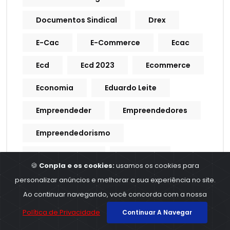
Documentos Sindical
Drex
E-Cac
E-Commerce
Ecac
Ecd
Ecd 2023
Ecommerce
Economia
Eduardo Leite
Empreendeder
Empreendedores
Empreendedorismo
Empregadores
Emprego
🍪
Conpla e os cookies:
usamos os cookies para
Empregos
Empresa
personalizar anúncios e melhorar a sua experiência no site.
Ao continuar navegando, você concorda com a nossa
Empresarial
ERPS
Escala
Política de Privacidade
Continuar A Navegar
Escala De Trabalho