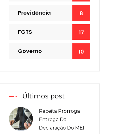
Previdência
8
FGTS
17
Governo
10
Últimos post
Receita Prorroga
Entrega Da
Declaração Do MEI