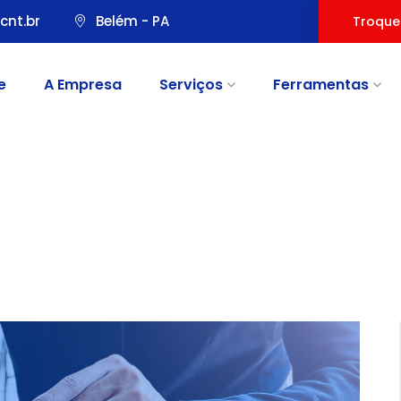
cnt.br
Belém - PA
Troque
e
A Empresa
Serviços
Ferramentas