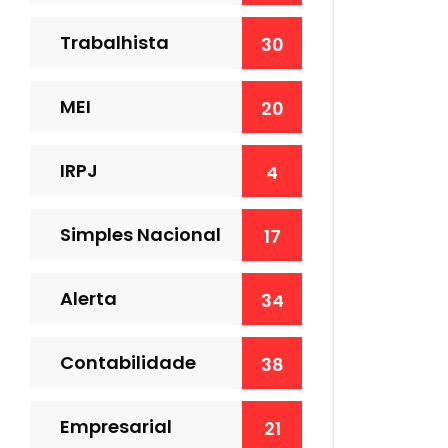
Trabalhista
30
MEI
20
IRPJ
4
Simples Nacional
17
Alerta
34
Contabilidade
38
Empresarial
21