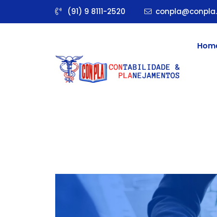
(91) 9 8111-2520
conpla@conpla.
Hom