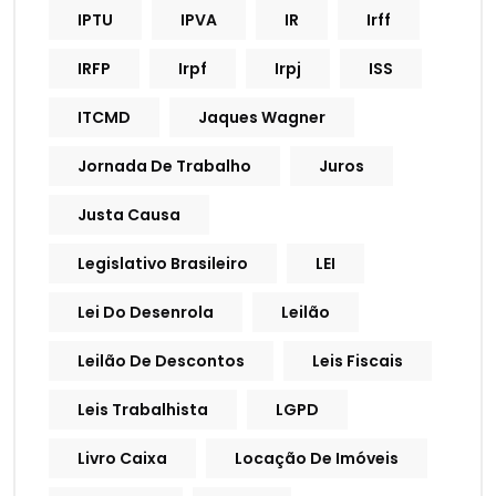
IPTU
IPVA
IR
Irff
IRFP
Irpf
Irpj
ISS
ITCMD
Jaques Wagner
Jornada De Trabalho
Juros
Justa Causa
Legislativo Brasileiro
LEI
Lei Do Desenrola
Leilão
Leilão De Descontos
Leis Fiscais
Leis Trabalhista
LGPD
Livro Caixa
Locação De Imóveis