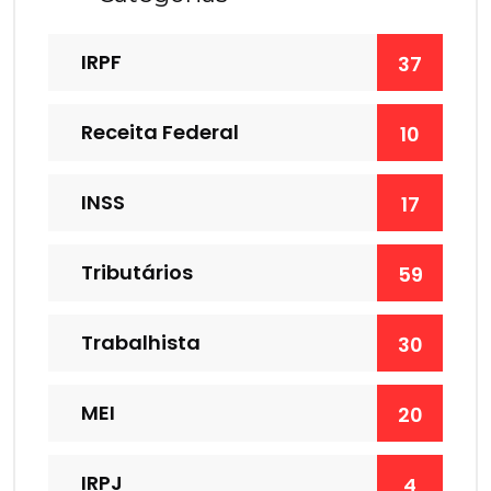
IRPF
37
Receita Federal
10
INSS
17
Tributários
59
Trabalhista
30
MEI
20
IRPJ
4