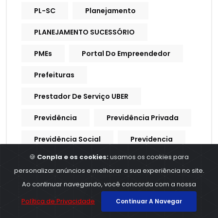
PL-SC
Planejamento
PLANEJAMENTO SUCESSÓRIO
PMEs
Portal Do Empreendedor
Prefeituras
Prestador De Serviço UBER
Previdência
Previdência Privada
Previdência Social
Previdencia
🍪
Conpla e os cookies:
usamos os cookies para
Previdencia Social
personalizar anúncios e melhorar a sua experiência no site.
Processo Trabalhista
Ao continuar navegando, você concorda com a nossa
Política de Privacidade
Continuar A Navegar
Procuração Digital