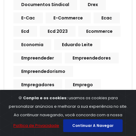
Documentos Sindical
Drex
E-Cac
E-Commerce
Ecac
Ecd
Ecd 2023
Ecommerce
Economia
Eduardo Leite
Empreendeder
Empreendedores
Empreendedorismo
Empregadores
Emprego
🍪
Conpla e os cookies:
usamos os cookies para
Empregos
Empresa
personalizar anúncios e melhorar a sua experiência no site.
Empresarial
ERPS
Escala
Ao continuar navegando, você concorda com a nossa
Escala De Trabalho
Política de Privacidade
Continuar A Navegar