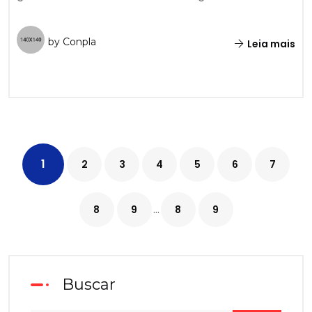
by Conpla
Leia mais
1
2
3
4
5
6
7
...
8
9
8
9
Buscar