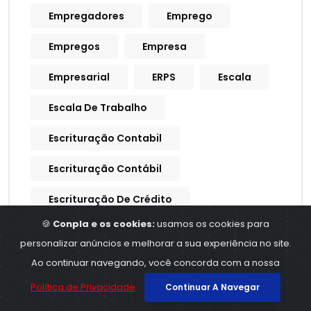
Empregadores
Emprego
Empregos
Empresa
Empresarial
ERPS
Escala
Escala De Trabalho
Escrituração Contabil
Escrituração Contábil
Escrituração De Crédito
🍪
Conpla e os cookies:
usamos os cookies para
Escrituração Fiscal
Esocial
personalizar anúncios e melhorar a sua experiência no site.
Estados
Estoque
Ao continuar navegando, você concorda com a nossa
Política de Privacidade
Continuar A Navegar
Executivo
Fake News