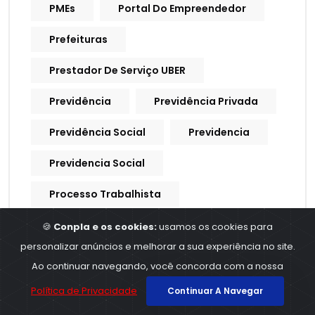
PMEs
Portal Do Empreendedor
Prefeituras
Prestador De Serviço UBER
Previdência
Previdência Privada
Previdência Social
Previdencia
Previdencia Social
Processo Trabalhista
Procuração Digital
🍪
Conpla e os cookies:
usamos os cookies para
personalizar anúncios e melhorar a sua experiência no site.
Produtividade
Produtores Rurais
Ao continuar navegando, você concorda com a nossa
Produtos E Serviços
Política de Privacidade
Continuar A Navegar