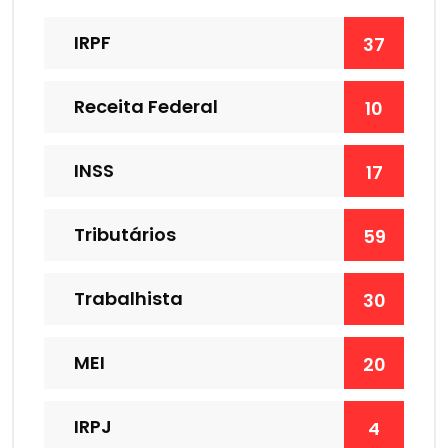
IRPF
37
Receita Federal
10
INSS
17
Tributários
59
Trabalhista
30
MEI
20
IRPJ
4