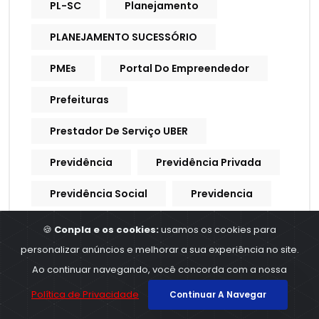
PL-SC
Planejamento
PLANEJAMENTO SUCESSÓRIO
PMEs
Portal Do Empreendedor
Prefeituras
Prestador De Serviço UBER
Previdência
Previdência Privada
Previdência Social
Previdencia
Previdencia Social
🍪
Conpla e os cookies:
usamos os cookies para
personalizar anúncios e melhorar a sua experiência no site.
Processo Trabalhista
Ao continuar navegando, você concorda com a nossa
Procuração Digital
Política de Privacidade
Continuar A Navegar