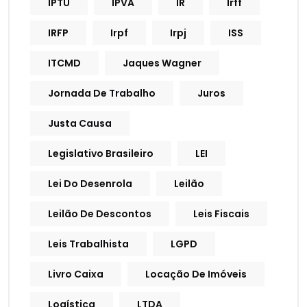
IPTU
IPVA
IR
Irff
IRFP
Irpf
Irpj
ISS
ITCMD
Jaques Wagner
Jornada De Trabalho
Juros
Justa Causa
Legislativo Brasileiro
LEI
Lei Do Desenrola
Leilão
Leilão De Descontos
Leis Fiscais
Leis Trabalhista
LGPD
Livro Caixa
Locação De Imóveis
Logística
LTDA