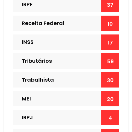
IRPF
37
Receita Federal
10
INSS
17
Tributários
59
Trabalhista
30
MEI
20
IRPJ
4