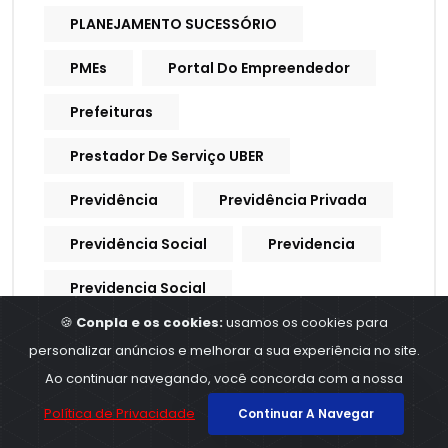
PLANEJAMENTO SUCESSÓRIO
PMEs
Portal Do Empreendedor
Prefeituras
Prestador De Serviço UBER
Previdência
Previdência Privada
Previdência Social
Previdencia
Previdencia Social
🍪
Conpla e os cookies:
usamos os cookies para
Processo Trabalhista
personalizar anúncios e melhorar a sua experiência no site.
Procuração Digital
Ao continuar navegando, você concorda com a nossa
Política de Privacidade
Continuar A Navegar
Produtividade
Produtores Rurais