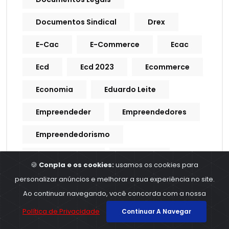
Documentos Sindical
Drex
E-Cac
E-Commerce
Ecac
Ecd
Ecd 2023
Ecommerce
Economia
Eduardo Leite
Empreendeder
Empreendedores
Empreendedorismo
Empregadores
Emprego
🍪
Conpla e os cookies:
usamos os cookies para
personalizar anúncios e melhorar a sua experiência no site.
Empregos
Empresa
Ao continuar navegando, você concorda com a nossa
Empresarial
ERPS
Escala
Política de Privacidade
Continuar A Navegar
Escala De Trabalho