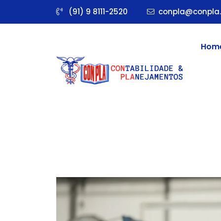
(91) 9 8111-2520
conpla@conpla.
Hom