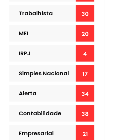
Trabalhista
30
MEI
20
IRPJ
4
Simples Nacional
17
Alerta
34
Contabilidade
38
Empresarial
21