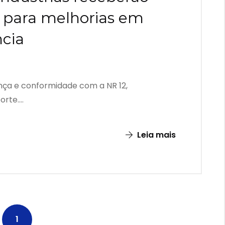
i para melhorias em
ncia
ça e conformidade com a NR 12,
te....
Leia mais
1