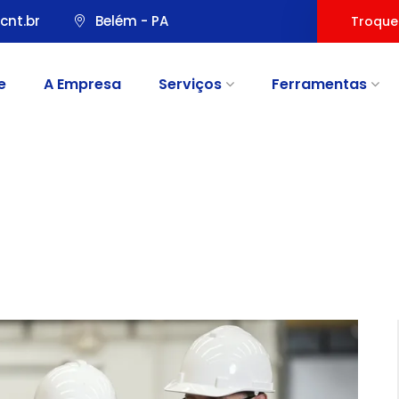
cnt.br
Belém - PA
Troque
e
A Empresa
Serviços
Ferramentas