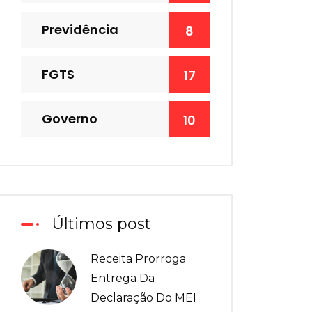
Previdência
8
FGTS
17
Governo
10
Últimos post
Receita Prorroga
Entrega Da
Declaração Do MEI