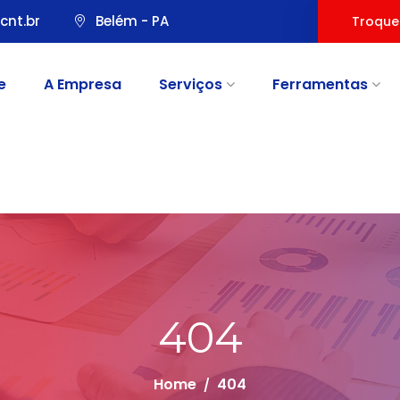
cnt.br
Belém - PA
Troque
e
A Empresa
Serviços
Ferramentas
404
Home
404