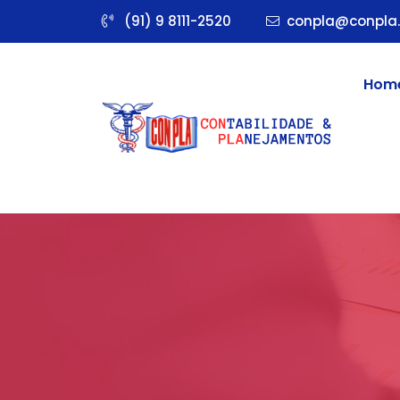
(91) 9 8111-2520
conpla@conpla.
Hom