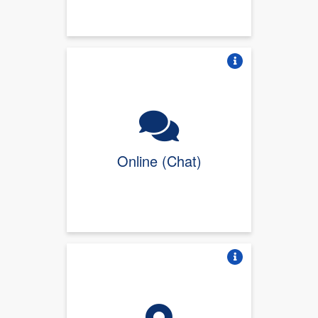
Vire o card
Online (Chat)
Vire o card