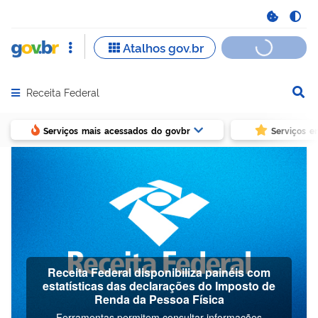
Receita Federal
Abrir menu principal de navegação
Serviços mais acessados do govbr
Serviços e
Receita Federal disponibiliza painéis com
estatísticas das declarações do Imposto de
Renda da Pessoa Física
Ferramentas permitem consultar informações