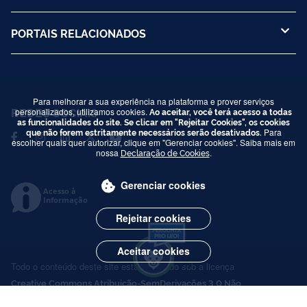
PORTAIS RELACIONADOS
Para melhorar a sua experiência na plataforma e prover serviços
REDES SOCIAIS
personalizados, utilizamos cookies.
Ao aceitar, você terá acesso a todas
as funcionalidades do site. Se clicar em "Rejeitar Cookies", os cookies
que não forem estritamente necessários serão desativados.
Para
escolher quais quer autorizar, clique em "Gerenciar cookies". Saiba mais em
nossa
Declaração de Cookies
.
Gerenciar cookies
Acesso à
Informação
Rejeitar cookies
Aceitar cookies
Todo o conteúdo deste site está publicado sob a licença
Creative Commons Atribuição-SemDerivações 3.0 Não
Adaptada
.