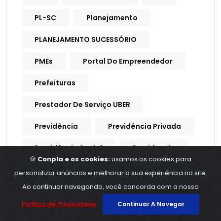
PL-SC
Planejamento
PLANEJAMENTO SUCESSÓRIO
PMEs
Portal Do Empreendedor
Prefeituras
Prestador De Serviço UBER
Previdência
Previdência Privada
Previdência Social
Previdencia
🍪
Conpla e os cookies:
usamos os cookies para
Previdencia Social
personalizar anúncios e melhorar a sua experiência no site.
Ao continuar navegando, você concorda com a nossa
Processo Trabalhista
Política de Privacidade
Continuar A Navegar
Procuração Digital