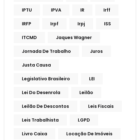
IPTU
IPVA
IR
Irff
IRFP
Irpf
Irpj
ISS
ITCMD
Jaques Wagner
Jornada De Trabalho
Juros
Justa Causa
Legislativo Brasileiro
LEI
Lei Do Desenrola
Leilão
Leilão De Descontos
Leis Fiscais
Leis Trabalhista
LGPD
Livro Caixa
Locação De Imóveis