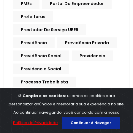
PMEs
Portal Do Empreendedor
Prefeituras
Prestador De Serviço UBER
Previdência
Previdência Privada
Previdência Social
Previdencia
Previdencia Social
Processo Trabalhista
Procuração Digital
🍪
Conpla e os cookies:
usamos os cookies para
personalizar anúncios e melhorar a sua experiência no site.
Produtividade
Produtores Rurais
Ao continuar navegando, você concorda com a nossa
Produtos E Serviços
Política de Privacidade
Continuar A Navegar