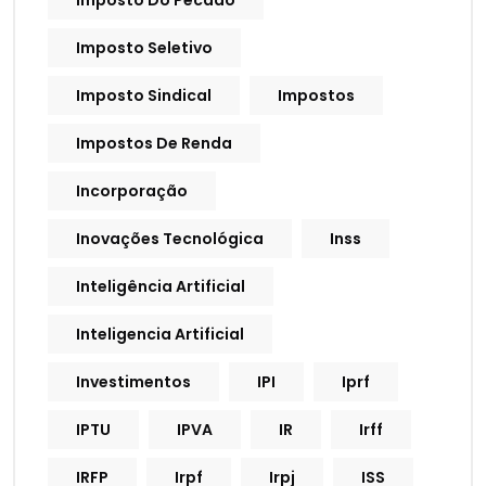
Imposto Do Pecado
Imposto Seletivo
Imposto Sindical
Impostos
Impostos De Renda
Incorporação
Inovações Tecnológica
Inss
Inteligência Artificial
Inteligencia Artificial
Investimentos
IPI
Iprf
IPTU
IPVA
IR
Irff
IRFP
Irpf
Irpj
ISS