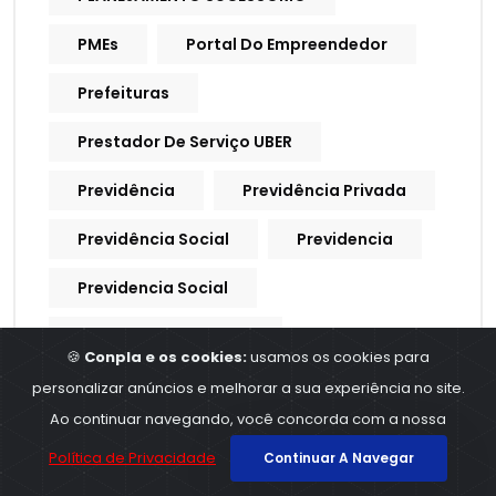
PMEs
Portal Do Empreendedor
Prefeituras
Prestador De Serviço UBER
Previdência
Previdência Privada
Previdência Social
Previdencia
Previdencia Social
Processo Trabalhista
🍪
Conpla e os cookies:
usamos os cookies para
Procuração Digital
personalizar anúncios e melhorar a sua experiência no site.
Ao continuar navegando, você concorda com a nossa
Produtividade
Produtores Rurais
Política de Privacidade
Continuar A Navegar
Produtos E Serviços