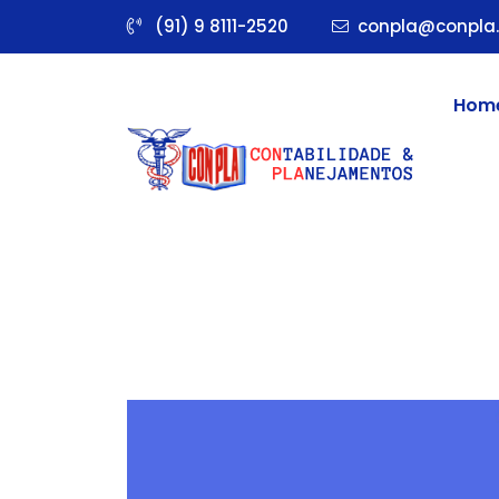
(91) 9 8111-2520
conpla@conpla.
Hom