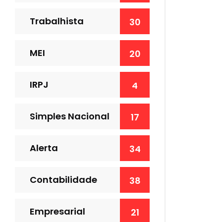
Trabalhista
30
MEI
20
IRPJ
4
Simples Nacional
17
Alerta
34
Contabilidade
38
Empresarial
21