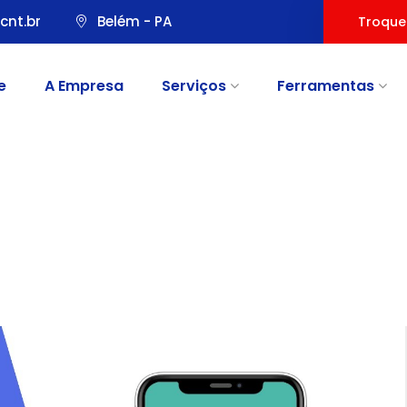
cnt.br
Belém - PA
Troque
e
A Empresa
Serviços
Ferramentas