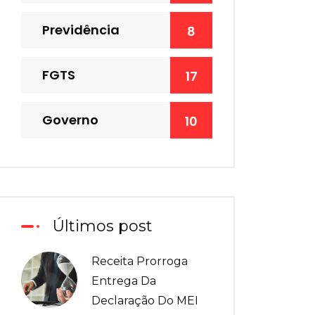
Previdência
8
FGTS
17
Governo
10
Últimos post
Receita Prorroga
Entrega Da
Declaração Do MEI