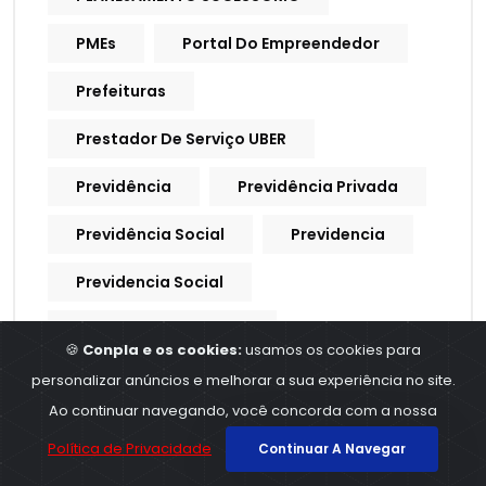
PMEs
Portal Do Empreendedor
Prefeituras
Prestador De Serviço UBER
Previdência
Previdência Privada
Previdência Social
Previdencia
Previdencia Social
Processo Trabalhista
🍪
Conpla e os cookies:
usamos os cookies para
Procuração Digital
personalizar anúncios e melhorar a sua experiência no site.
Ao continuar navegando, você concorda com a nossa
Produtividade
Produtores Rurais
Política de Privacidade
Continuar A Navegar
Produtos E Serviços