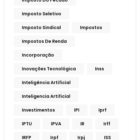
Imposto Do Pecado
Imposto Seletivo
Imposto Sindical
Impostos
Impostos De Renda
Incorporação
Inovações Tecnológica
Inss
Inteligência Artificial
Inteligencia Artificial
Investimentos
IPI
Iprf
IPTU
IPVA
IR
Irff
IRFP
Irpf
Irpj
ISS