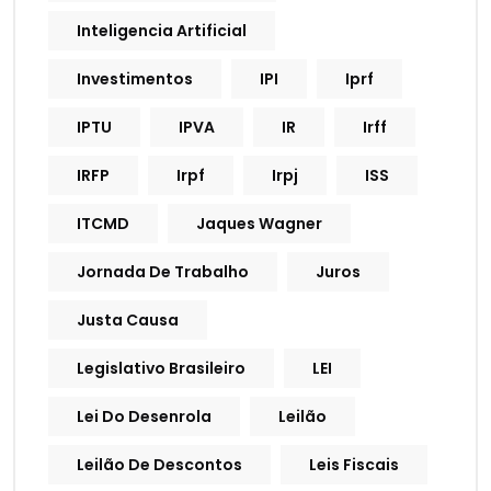
Inteligencia Artificial
Investimentos
IPI
Iprf
IPTU
IPVA
IR
Irff
IRFP
Irpf
Irpj
ISS
ITCMD
Jaques Wagner
Jornada De Trabalho
Juros
Justa Causa
Legislativo Brasileiro
LEI
Lei Do Desenrola
Leilão
Leilão De Descontos
Leis Fiscais