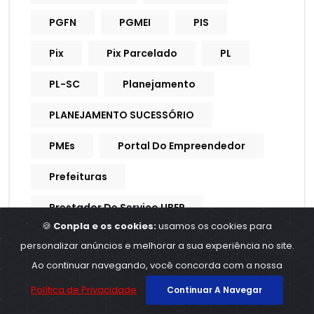
PGFN
PGMEI
PIS
Pix
Pix Parcelado
PL
PL-SC
Planejamento
PLANEJAMENTO SUCESSÓRIO
PMEs
Portal Do Empreendedor
Prefeituras
Prestador De Serviço UBER
🍪
Conpla e os cookies:
usamos os cookies para
Previdência
Previdência Privada
personalizar anúncios e melhorar a sua experiência no site.
Ao continuar navegando, você concorda com a nossa
Previdência Social
Previdencia
Política de Privacidade
Continuar A Navegar
Previdencia Social