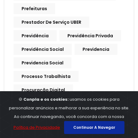
Prefeituras
Prestador De Serviço UBER
Previdência
Previdência Privada
Previdência Social
Previdencia
Previdencia Social
Processo Trabalhista
Procuração Digital
🍪
Conpla e os cookies:
usamos os cookies para
Produtividade
Produtores Rurais
personalizar anúncios e melhorar a sua experiência no site.
Ao continuar navegando, você concorda com a nossa
Produtos E Serviços
Política de Privacidade
Continuar A Navegar
Profissionais Contábeis