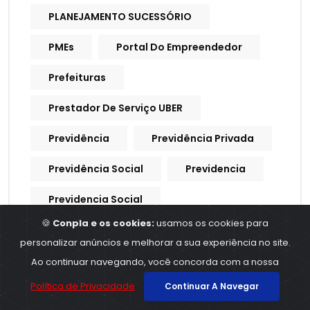
PLANEJAMENTO SUCESSÓRIO
PMEs
Portal Do Empreendedor
Prefeituras
Prestador De Serviço UBER
Previdência
Previdência Privada
Previdência Social
Previdencia
Previdencia Social
🍪
Conpla e os cookies:
usamos os cookies para
Processo Trabalhista
personalizar anúncios e melhorar a sua experiência no site.
Procuração Digital
Ao continuar navegando, você concorda com a nossa
Política de Privacidade
Continuar A Navegar
Produtividade
Produtores Rurais