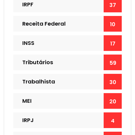
IRPF
37
Receita Federal
10
INSS
17
Tributários
59
Trabalhista
30
MEI
20
IRPJ
4