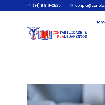
(91) 9 8111-2520
conpla@conpla.
Hom