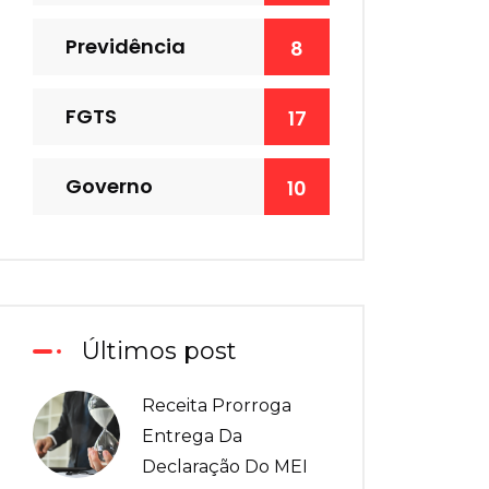
Previdência
8
FGTS
17
Governo
10
Últimos post
Receita Prorroga
Entrega Da
Declaração Do MEI