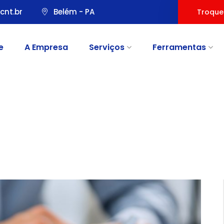
cnt.br
Belém - PA
Troque
e
A Empresa
Serviços
Ferramentas