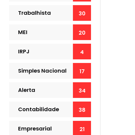
Trabalhista
30
MEI
20
IRPJ
4
Simples Nacional
17
Alerta
34
Contabilidade
38
Empresarial
21