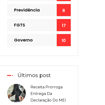
Previdência
8
FGTS
17
Governo
10
Últimos post
Receita Prorroga
Entrega Da
Declaração Do MEI