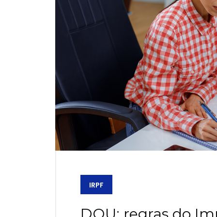
IRPF
DOU: regras do Im