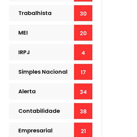
Trabalhista
30
MEI
20
IRPJ
4
Simples Nacional
17
Alerta
34
Contabilidade
38
Empresarial
21