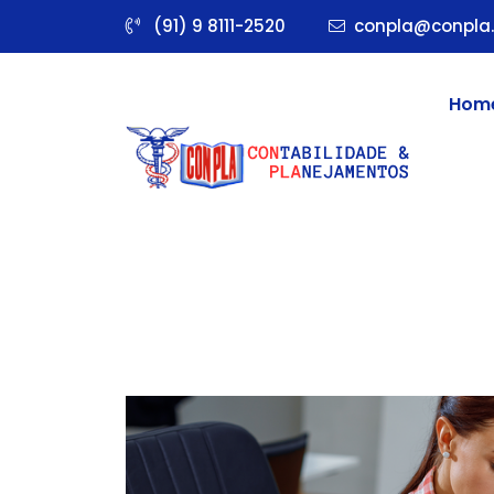
(91) 9 8111-2520
conpla@conpla.
Hom