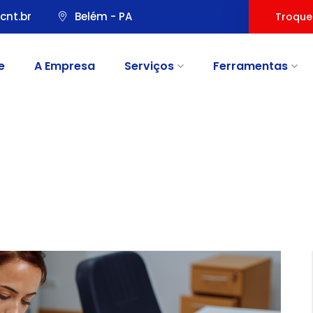
cnt.br
Belém - PA
Troque
e
A Empresa
Serviços
Ferramentas