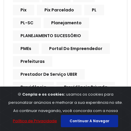
Pix
Pix Parcelado
PL
PL-SC
Planejamento
PLANEJAMENTO SUCESSÓRIO
PMEs
Portal Do Empreendedor
Prefeituras
Prestador De Serviço UBER
Previdência
Previdência Privada
🍪
Conpla e os cookies:
usamos os cookies para
Previdência Social
Previdencia
personalizar anúncios e melhorar a sua experiência no site.
Ao continuar navegando, você concorda com a nossa
Previdencia Social
Política de Privacidade
Continuar A Navegar
Processo Trabalhista