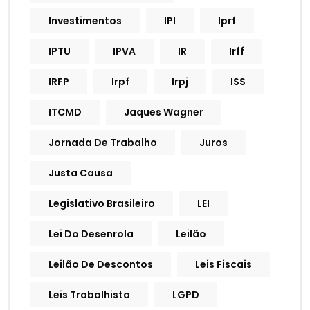
Investimentos
IPI
Iprf
IPTU
IPVA
IR
Irff
IRFP
Irpf
Irpj
ISS
ITCMD
Jaques Wagner
Jornada De Trabalho
Juros
Justa Causa
Legislativo Brasileiro
LEI
Lei Do Desenrola
Leilão
Leilão De Descontos
Leis Fiscais
Leis Trabalhista
LGPD