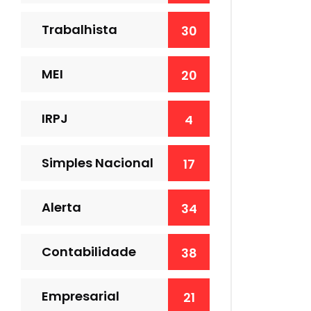
Trabalhista
30
MEI
20
IRPJ
4
Simples Nacional
17
Alerta
34
Contabilidade
38
Empresarial
21