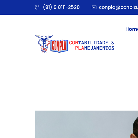
(91) 9 8111-2520
conpla@conpla.
Hom