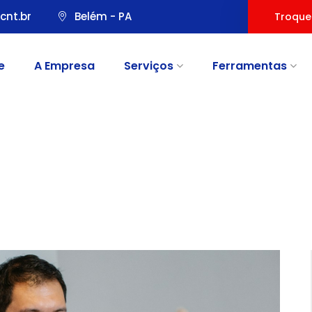
cnt.br
Belém - PA
Troque
e
A Empresa
Serviços
Ferramentas