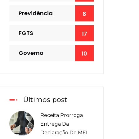
Previdência
8
FGTS
17
Governo
10
Últimos post
Receita Prorroga
Entrega Da
Declaração Do MEI