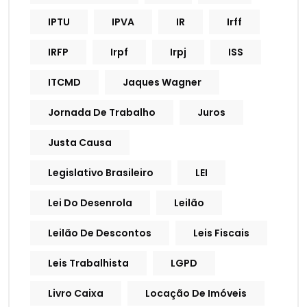
IPTU
IPVA
IR
Irff
IRFP
Irpf
Irpj
ISS
ITCMD
Jaques Wagner
Jornada De Trabalho
Juros
Justa Causa
Legislativo Brasileiro
LEI
Lei Do Desenrola
Leilão
Leilão De Descontos
Leis Fiscais
Leis Trabalhista
LGPD
Livro Caixa
Locação De Imóveis