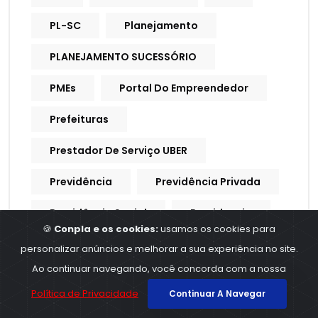
PL-SC
Planejamento
PLANEJAMENTO SUCESSÓRIO
PMEs
Portal Do Empreendedor
Prefeituras
Prestador De Serviço UBER
Previdência
Previdência Privada
Previdência Social
Previdencia
🍪
Conpla e os cookies:
usamos os cookies para
Previdencia Social
personalizar anúncios e melhorar a sua experiência no site.
Ao continuar navegando, você concorda com a nossa
Processo Trabalhista
Política de Privacidade
Continuar A Navegar
Procuração Digital