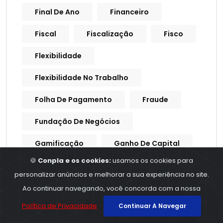
Final De Ano
Financeiro
Fiscal
Fiscalização
Fisco
Flexibilidade
Flexibilidade No Trabalho
Folha De Pagamento
Fraude
Fundação De Negócios
Gamificação
Ganho De Capital
🍪
Conpla e os cookies:
usamos os cookies para
GFIP
Golpe
personalizar anúncios e melhorar a sua experiência no site.
Governadores
Governo
Ao continuar navegando, você concorda com a nossa
Política de Privacidade
Continuar A Navegar
Governo Federal
Governo Lula