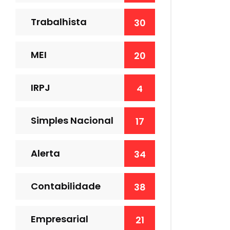
Trabalhista
30
MEI
20
IRPJ
4
Simples Nacional
17
Alerta
34
Contabilidade
38
Empresarial
21