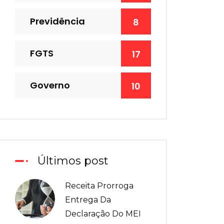
Previdência
8
FGTS
17
Governo
10
Últimos post
Receita Prorroga
Entrega Da
Declaração Do MEI