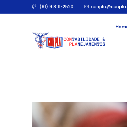
(91) 9 8111-2520
conpla@conpla.
Hom