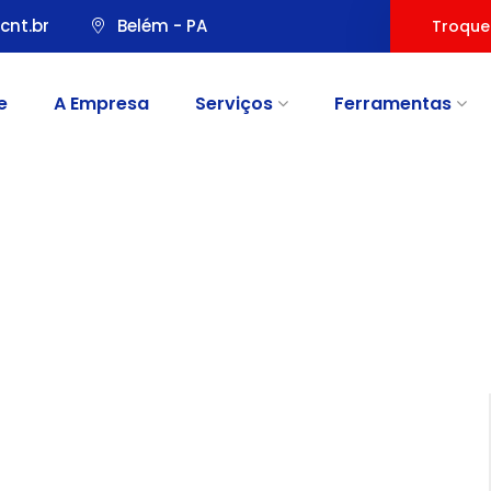
cnt.br
Belém - PA
Troque
e
A Empresa
Serviços
Ferramentas