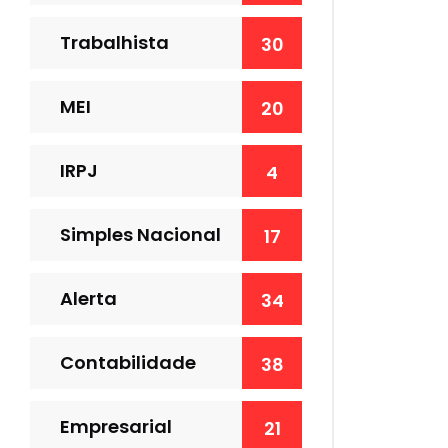
Trabalhista
30
MEI
20
IRPJ
4
Simples Nacional
17
Alerta
34
Contabilidade
38
Empresarial
21