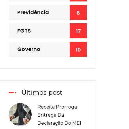
Previdência
8
FGTS
17
Governo
10
Últimos post
Receita Prorroga
Entrega Da
Declaração Do MEI