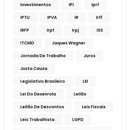
Investimentos
IPI
Iprf
IPTU
IPVA
IR
Irff
IRFP
Irpf
Irpj
ISS
ITCMD
Jaques Wagner
Jornada De Trabalho
Juros
Justa Causa
Legislativo Brasileiro
LEI
Lei Do Desenrola
Leilão
Leilão De Descontos
Leis Fiscais
Leis Trabalhista
LGPD