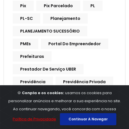
Pix
Pix Parcelado
PL
PL-SC
Planejamento
PLANEJAMENTO SUCESSÓRIO
PMEs
Portal Do Empreendedor
Prefeituras
Prestador De Serviço UBER
Previdência
Previdência Privada
🍪
Conpla e os cookies:
usamos os cookies para
Previdência Social
Previdencia
personalizar anúncios e melhorar a sua experiência no site.
Previdencia Social
Ao continuar navegando, você concorda com a nossa
Política de Privacidade
Continuar A Navegar
Processo Trabalhista