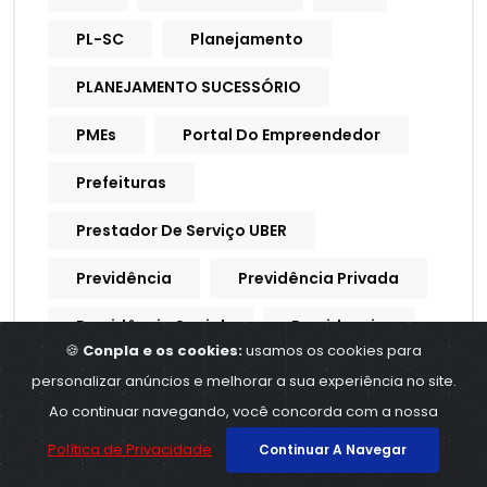
PL-SC
Planejamento
PLANEJAMENTO SUCESSÓRIO
PMEs
Portal Do Empreendedor
Prefeituras
Prestador De Serviço UBER
Previdência
Previdência Privada
Previdência Social
Previdencia
🍪
Conpla e os cookies:
usamos os cookies para
Previdencia Social
personalizar anúncios e melhorar a sua experiência no site.
Ao continuar navegando, você concorda com a nossa
Processo Trabalhista
Política de Privacidade
Continuar A Navegar
Procuração Digital