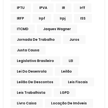
IPTU
IPVA
IR
Irff
IRFP
Irpf
Irpj
ISS
ITCMD
Jaques Wagner
Jornada De Trabalho
Juros
Justa Causa
Legislativo Brasileiro
LEI
Lei Do Desenrola
Leilão
Leilão De Descontos
Leis Fiscais
Leis Trabalhista
LGPD
Livro Caixa
Locação De Imóveis