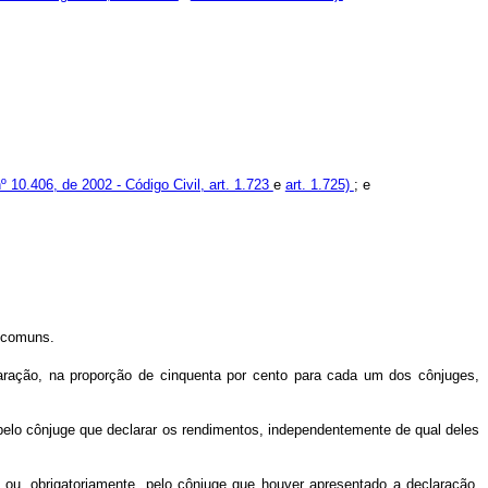
nº 10.406, de 2002 - Código Civil, art. 1.723
e
art. 1.725)
; e
s comuns.
ração, na proporção de cinquenta por cento para cada um dos cônjuges,
pelo cônjuge que declarar os rendimentos, independentemente de qual deles
u, obrigatoriamente, pelo cônjuge que houver apresentado a declaração,