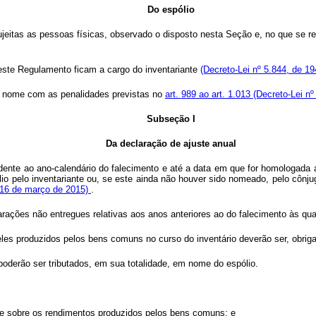
Do espólio
eitas as pessoas físicas, observado o disposto nesta Seção e, no que se refe
neste Regulamento ficam a cargo do inventariante
(Decreto-Lei nº 5.844, de 194
eu nome com as penalidades previstas no
art. 989 ao art. 1.013
(Decreto-Lei nº
Subseção I
Da declaração de ajuste anual
ndente ao ano-calendário do falecimento e até a data em que for homologada a 
lio pelo inventariante ou, se este ainda não houver sido nomeado, pelo cônj
e 16 de março de 2015)
.
ções não entregues relativas aos anos anteriores ao do falecimento às qua
eles produzidos pelos bens comuns no curso do inventário deverão ser, obriga
oderão ser tributados, em sua totalidade, em nome do espólio.
nte sobre os rendimentos produzidos pelos bens comuns; e