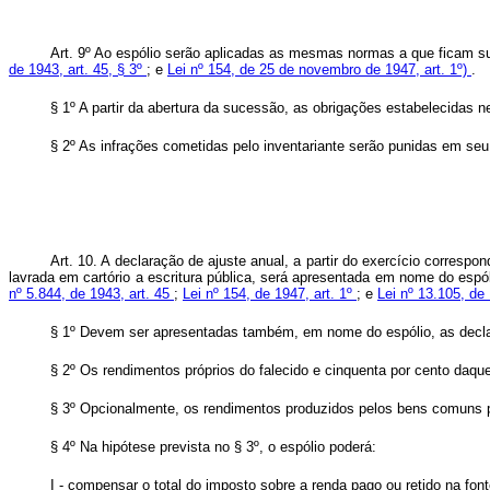
Art. 9º Ao espólio serão aplicadas as mesmas normas a que ficam suj
de 1943, art. 45, § 3º
; e
Lei nº 154, de 25 de novembro de 1947, art. 1º)
.
§ 1º A partir da abertura da sucessão, as obrigações estabelecidas 
§ 2º As infrações cometidas pelo inventariante serão punidas em s
Art. 10. A declaração de ajuste anual, a partir do exercício correspo
lavrada em cartório a escritura pública, será apresentada em nome do espó
nº 5.844, de 1943, art. 45
;
Lei nº 154, de 1947, art. 1º
; e
Lei nº 13.105, d
§ 1º Devem ser apresentadas também, em nome do espólio, as declara
§ 2º Os rendimentos próprios do falecido e cinquenta por cento daqu
§ 3º Opcionalmente, os rendimentos produzidos pelos bens comuns p
§ 4º Na hipótese prevista no § 3º, o espólio poderá:
I - compensar o total do imposto sobre a renda pago ou retido na fo