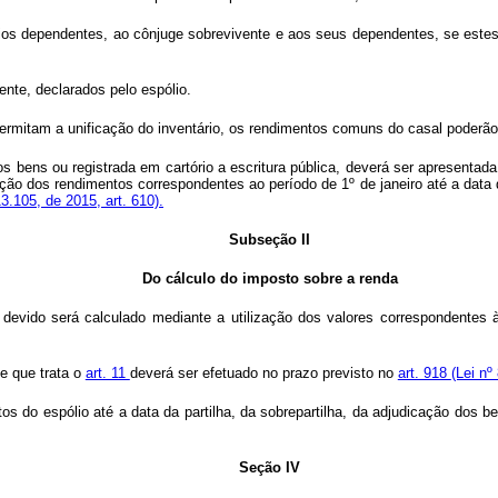
óprios dependentes, ao cônjuge sobrevivente e aos seus dependentes, se este
ente, declarados pelo espólio.
ermitam a unificação do inventário, os rendimentos comuns do casal poderão
dos bens ou registrada em cartório a escritura pública, deverá ser apresentad
ração dos rendimentos correspondentes ao período de 1º de janeiro até a data
13.105, de 2015, art. 610).
Subseção II
Do cálculo do imposto sobre a renda
 devido será calculado mediante a utilização dos valores correspondentes
e que trata o
art. 11
deverá ser efetuado no prazo previsto no
art. 918
(Lei nº
s do espólio até a data da partilha, da sobrepartilha, da adjudicação dos b
Seção IV