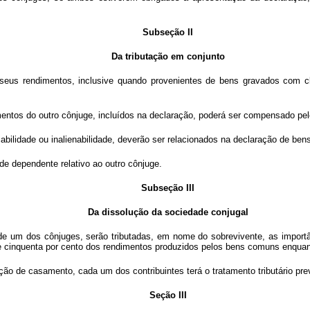
Subseção II
Da tributação em conjunto
seus rendimentos, inclusive quando provenientes de bens gravados com cláu
mentos do outro cônjuge, incluídos na declaração, poderá ser compensado pel
bilidade ou inalienabilidade, deverão ser relacionados na declaração de ben
 de dependente relativo ao outro cônjuge.
Subseção III
Da dissolução da sociedade conjugal
de um dos cônjuges, serão tributadas, em nome do sobrevivente, as importâ
 e cinquenta por cento dos rendimentos produzidos pelos bens comuns enquan
ção de casamento, cada um dos contribuintes terá o tratamento tributário previ
Seção III