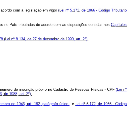
 acordo com a legislação em vigor
(Lei nº 5.172, de 1966 - Código Tributário
idos no País tributados de acordo com as disposições contidas nos
Capítulos
 78
(Lei nº 8.134, de 27 de dezembro de 1990, art. 2º)
.
 número de inscrição próprio no Cadastro de Pessoas Físicas - CPF
(Lei nº
3, de 1988, art. 2º)
.
tembro de 1943, art. 192, parágrafo único
; e
Lei nº 5.172, de 1966 - Código