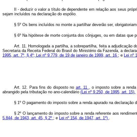
II - deduzir o valor a título de dependente em relação aos seus pr
sejam incluídos na declaração do espólio.
§ 5º Os bens incluídos no monte a partilhar deverão ser, obrigatoriam
§ 6º Na hipótese de morte conjunta dos cônjuges, ou em datas que p
Art. 11. Homologada a partilha, a sobrepartilha, feita a adjudicação 
Secretaria da Receita Federal do Brasil do Ministério da Fazenda, a decla
1995, art. 7º, § 4º;
Lei nº 9.779, de 19 de janeiro de 1999, art. 16
; e
Lei nº 
Art. 12. Para fins do disposto no
art. 11
, o imposto sobre a renda
abrangido pela tributação no ano-calendário
(Lei nº 9.250, de 1995, art. 15).
§ 1º O pagamento do imposto sobre a renda apurado na declaração d
§ 2º O lançamento do imposto sobre a renda referente aos rendimento
5.844, de 1943, art. 45, § 2º
; e
Lei nº 154, de 1947, art. 1º)
.