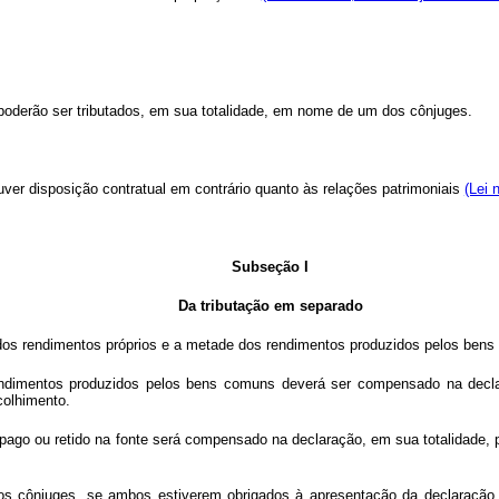
oderão ser tributados, em sua totalidade, em nome de um dos cônjuges.
ouver disposição contratual em contrário quanto às relações patrimoniais
(Lei 
Subseção I
Da tributação em separado
e dos rendimentos próprios e a metade dos rendimentos produzidos pelos ben
rendimentos produzidos pelos bens comuns deverá ser compensado na decla
colhimento.
pago ou retido na fonte será compensado na declaração, em sua totalidade, 
 cônjuges, se ambos estiverem obrigados à apresentação da declaração, o