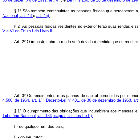
30 de dezembro de 1991, art. 4º
; e
Lei nº 9.250, de 26 de dezembro de 1995,
§ 1º São também contribuintes as pessoas físicas que perceberem 
Nacional, art. 43
e
art. 45).
§ 2º As pessoas físicas residentes no exterior terão suas rendas e 
V e VI do Título I do Livro III
.
Art. 2º O imposto sobre a renda será devido à medida que os rendim
Art. 3º Os rendimentos e os ganhos de capital percebidos por men
4.506, de 1964, art. 1º
;
Decreto-Lei nº 401, de 30 de dezembro de 1968, ar
§ 1º O cumprimento das obrigações que incumbirem aos menores e 
Tributário Nacional, art. 134,
caput
, incisos I e II)
:
I - de qualquer um dos pais;
II - do seu tutor;