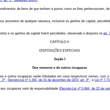
 art. 3º, parágrafo único).
rendimentos de bens de que tenham a posse como se lhes pertencessem, de
seus proventos de qualquer natureza, inclusive os ganhos de capital, perceb
entos e os ganhos de capital forem percebidos, observado o disposto no
art.
CAPÍTULO II
DISPOSIÇÕES ESPECIAIS
Seção I
Dos menores e de outros incapazes
ores e outros incapazes serão tributados em seus respectivos nomes, com o
t. 2º
;
Decreto-Lei nº 1.301, de 31 de dezembro de 1973, art. 3º
; e
Lei nº 7.71
aos incapazes será de responsabilidade
(Decreto-Lei nº 5.844, de 23 de se