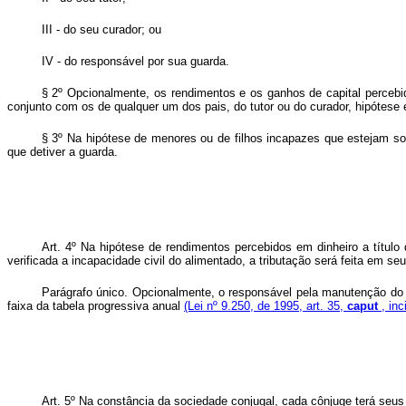
III - do seu curador; ou
IV - do responsável por sua guarda.
§ 2º Opcionalmente, os rendimentos e os ganhos de capital percebido
conjunto com os de qualquer um dos pais, do tutor ou do curador, hipótes
§ 3º Na hipótese de menores ou de filhos incapazes que estejam so
que detiver a guarda.
Art. 4º Na hipótese de rendimentos percebidos em dinheiro a título
verificada a incapacidade civil do alimentado, a tributação será feita em s
Parágrafo único. Opcionalmente, o responsável pela manutenção do a
faixa da tabela progressiva anual
(Lei nº 9.250, de 1995, art. 35,
caput
, in
Art. 5º Na constância da sociedade conjugal, cada cônjuge terá seu