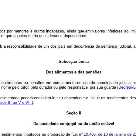
s por menores e outros incapazes, ainda que em valores inferiores ao limit
e em que aqueles serão considerados dependentes.
b a responsabilidade de um dos pais em decorrência de sentença judicial, 
Subseção única
Dos alimentos e das pensões
 de alimentos ou pensões em cumprimento de acordo homologado judicialmente
eu nome pelo tutor, pelo curador ou pelo responsável por sua guarda
(Decreto-L
limentado poderá considerá-lo seu dependente e incluir os rendimentos deste
cisos III ao V e VII
).
Seção II
Da sociedade conjugal ou da união estável
s rendimentos tributados na proporção de
(Lei nº 10.406, de 10 de janeiro de 2