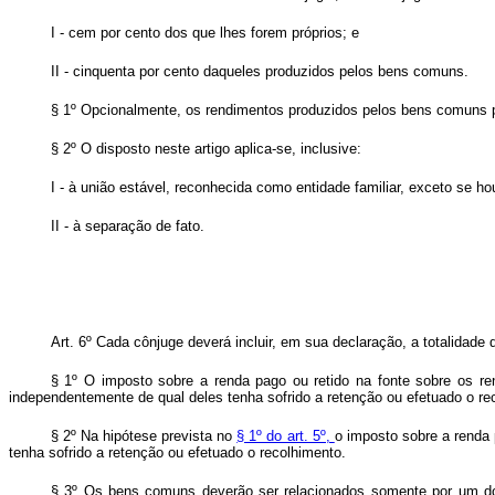
I - cem por cento dos que lhes forem próprios; e
II - cinquenta por cento daqueles produzidos pelos bens comuns.
§ 1º Opcionalmente, os rendimentos produzidos pelos bens comuns p
§ 2º O disposto neste artigo aplica-se, inclusive:
I - à união estável, reconhecida como entidade familiar, exceto se h
II - à separação de fato.
Art. 6º Cada cônjuge deverá incluir, em sua declaração, a totalidad
§ 1º O imposto sobre a renda pago ou retido na fonte sobre os 
independentemente de qual deles tenha sofrido a retenção ou efetuado o re
§ 2º Na hipótese prevista no
§ 1º do art. 5º,
o imposto sobre a renda 
tenha sofrido a retenção ou efetuado o recolhimento.
§ 3º Os bens comuns deverão ser relacionados somente por um dos