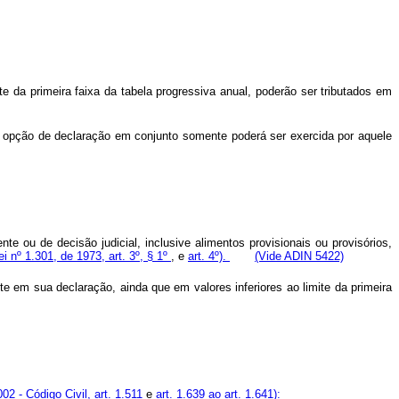
e da primeira faixa da tabela progressiva anual, poderão ser tributados em
a opção de declaração em conjunto somente poderá ser exercida por aquele
 ou de decisão judicial, inclusive alimentos provisionais ou provisórios,
ei nº 1.301, de 1973, art. 3º, § 1º
, e
art. 4º).
(Vide ADIN 5422)
 em sua declaração, ainda que em valores inferiores ao limite da primeira
002 - Código Civil, art. 1.511
e
art. 1.639 ao art. 1.641):