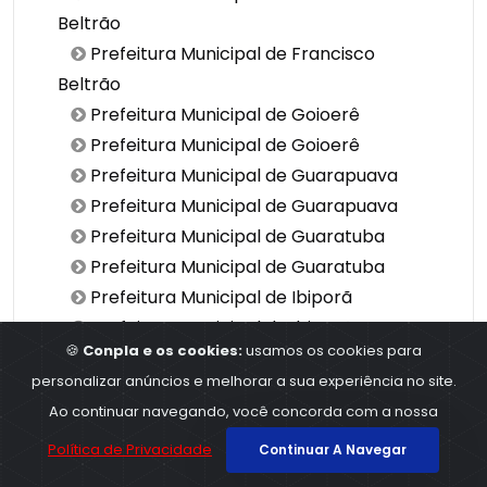
Beltrão
Prefeitura Municipal de Francisco
Beltrão
Prefeitura Municipal de Goioerê
Prefeitura Municipal de Goioerê
Prefeitura Municipal de Guarapuava
Prefeitura Municipal de Guarapuava
Prefeitura Municipal de Guaratuba
Prefeitura Municipal de Guaratuba
Prefeitura Municipal de Ibiporã
Prefeitura Municipal de Ibiporã
🍪
Conpla e os cookies:
usamos os cookies para
Prefeitura Municipal de Irati
personalizar anúncios e melhorar a sua experiência no site.
Prefeitura Municipal de Irati
Ao continuar navegando, você concorda com a nossa
Prefeitura Municipal de Irati
Prefeitura Municipal de Irati
Política de Privacidade
Continuar A Navegar
Prefeitura Municipal de Jacarezinho