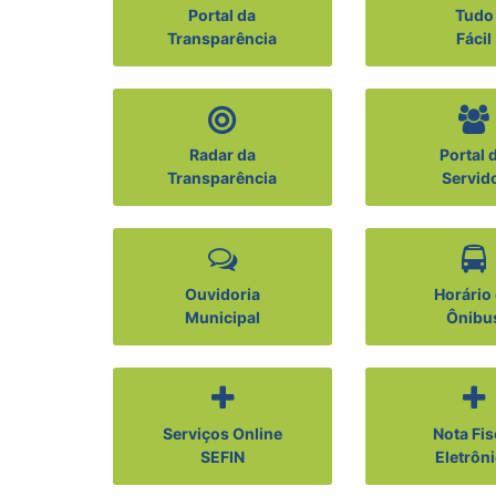
Portal da
Tudo
Transparência
Fácil
Radar da
Portal 
Transparência
Servid
Ouvidoria
Horário
Municipal
Ônibu
Serviços Online
Nota Fis
SEFIN
Eletrôn