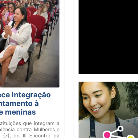
lece integração
entamento à
 e meninas
tituições que integram a
lência contra Mulheres e
 (7), do III Encontro da