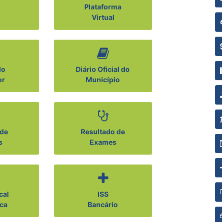
Plataforma
Virtual
do
Diário Oficial do
or
Município
 de
Resultado de
s
Exames
cal
ISS
ica
Bancário