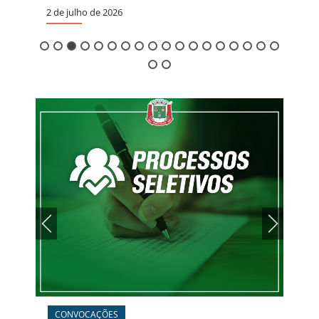
2 de julho de 2026
CO
Con
1 de 
CONVOCAÇÕES