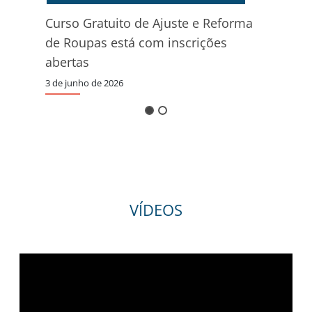
Curso Gratuito de Ajuste e Reforma
EDU
de Roupas está com inscrições
o
Vej
abertas
esc
3 de junho de 2026
1 de 
VÍDEOS