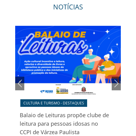
NOTÍCIAS
TRÂ
Conf
vist
seg
16 de
CULTURA E TURISMO - DESTAQUES
Balaio de Leituras propõe clube de
e
leitura para pessoas idosas no
%
CCPI de Várzea Paulista