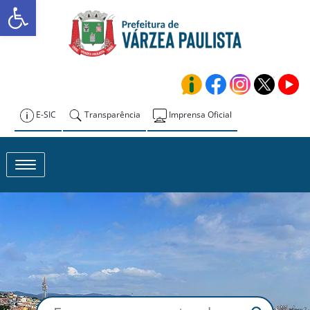
Abrir a barra de ferramentas
Skip
to
Prefeitura de
content
Várzea Paulista
E-SIC
Transparência
Imprensa Oficial
Toggle navigation