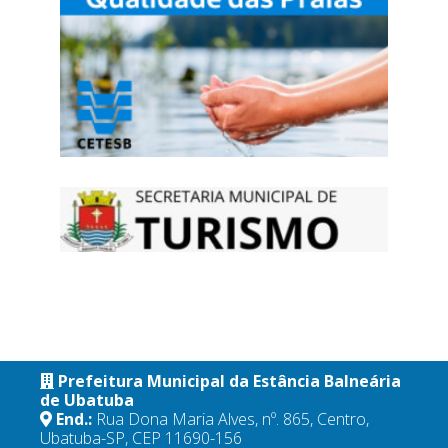
Prefeitura Municipal da Estância Balneária
de Ubatuba
End.:
Rua Dona Maria Alves, nº. 865, Centro,
Ubatuba-SP, CEP 11690-156