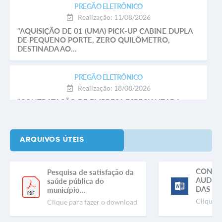
PREGÃO ELETRÔNICO
Realização: 11/08/2026
“AQUISIÇÃO DE 01 (UMA) PICK-UP CABINE DUPLA
DE PEQUENO PORTE, ZERO QUILÔMETRO,
DESTINADA AO...
PREGÃO ELETRÔNICO
Realização: 18/08/2026
“CONTRATAÇÃO DE EMPRESA ESPECIALIZADA
PARA EXECUÇÃO DE ANÁLISES FÍSICO-QUÍMICAS E
MICROBIOLÓGICAS...
ARQUIVOS ÚTEIS
CONVO
Pesquisa de satisfação da
AUDIÊN
saúde pública do
DAS LEI
município...
Clique p
Clique para fazer o download