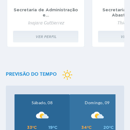
Secretaria de Administração
Secretaria d
e...
Abastec
Inajara Guttierrez
Thiag
VER PERFIL
VER 
PREVISÃO DO TEMPO
Sábado, 08
Domingo, 09
33ºC
19ºC
34ºC
20ºC