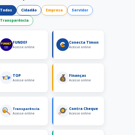
Todos
Cidadão
Empresa
Servidor
Transparência
FUNDEF
Conecta Timon
Acesse online
Acesse online
TOP
Finanças
Acesse online
Acesse online
Contra Cheque
Transparência
Acesse online
Acesse online