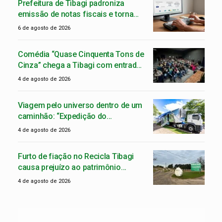
Prefeitura de Tibagi padroniza
emissão de notas fiscais e torna
NFS-e Nacional obrigatória a partir
6 de agosto de 2026
de setembro
Comédia “Quase Cinquenta Tons de
Cinza” chega a Tibagi com entrada
solidária
4 de agosto de 2026
Viagem pelo universo dentro de um
caminhão: “Expedição do
Conhecimento” chega a Tibagi
4 de agosto de 2026
Furto de fiação no Recicla Tibagi
causa prejuízo ao patrimônio
público
4 de agosto de 2026