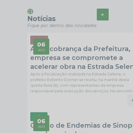
VER MAIS
Notícias
Fique por dentro das novidades
OBRAS
06
Após cobrança da Prefeitura,
AGO
empresa se compromete a
acelerar obra na Estrada Sele
Após a fiscalização realizada na Estrada Selene, o
prefeito Roberto Dorner se reuniu, na manhã desta
quinta-feira (6), com representantes da empresa
responsável pela execução dos serviços. No encontr
realizado no gabinete, o chefe do Executivo municip
voltou a cobrar providências diante da lentidão na
execução dos trabalhos e reforçou a necessidade d
acelerar o cronograma para minimizar os transtornos
SAÚDE
enfrentados pela população que utiliza diariamente 
06
Centro de Endemias de Sinop
estrada. Após...
AGO