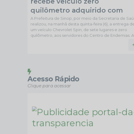
recebe veículo zero
quilômetro adquirido com
emenda parlamentar
A Prefeitura de Sinop, por meio da Secretaria de Sa
realizou, na manhã desta quinta-feira (6), a entrega d
um veículo Chevrolet Spin, de sete lugares e zero
quilômetro, aos servidores do Centro de Endemias. A
aquisição foi viabilizada pelo vereador Moisés do Jar
do Ouro, que destinou uma emenda impositiva de R
160 mil para essa finalidade. O prefeito Roberto Dorn
agradeceu ao vereador pela destinação do recurso.
“Esse é um projeto do Moisés, nosso presidente da...
Acesso Rápido
Clique para acessar