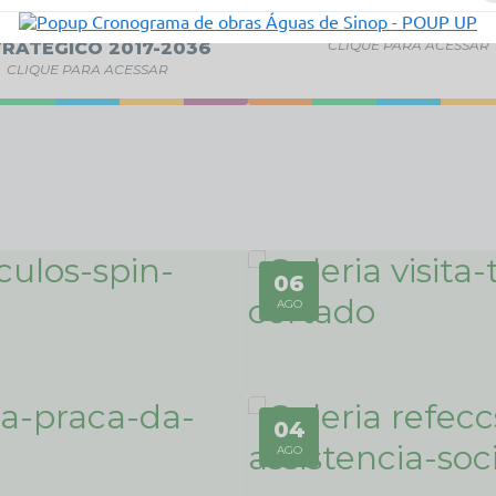
PLANEJAMENTO
OBSERVATÓRIO
CLIQUE PARA ACESSAR
RATÉGICO 2017-2036
CLIQUE PARA ACESSAR
06
AGO
SEM CATEGORIA
04
Visita Técnica Praia do 
AGO