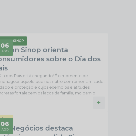
ROCON SINOP
06
rocon Sinop orienta
AGO
onsumidores sobre o Dia dos
ais
Dia dos Pais está chegando! É o momento de
menagear aquele que nos nutre com amor, amizade,
dado e proteção e cujos exemplos e atitudes
cretas fortalecem os laços da família, moldam o
áter e a personalidade dos filhos, contribuindo para
 sociedade mais honesta, justa e perseverante.
ta data especial, o Procon Sinop parabeniza todos
pais. Para celebrar este momento com tranquilidade,
RÊMIO
Procon preparou orientações fundamentais para a
06
eja Negócios destaca
pra de...
AGO