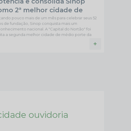
otência e consolida Sinop
omo 2ª melhor cidade de
édio porte do Centro-Oeste
ltando pouco mais de um mês para celebrar seus 52
os de fundação, Sinop conquista mais um
onhecimento nacional. A "Capital do Nortão" foi
eita a segunda melhor cidade de médio porte da
gião Centro-Oeste no ranking "As Melhores Cidades
Brasil", publicado pela revista Veja Negócios, na
ção de julho, em parceria com a agência de
ssificação de risco Austin Rating, alcançando
sultados expressivos em desempenhos por área:
op alcançou o 1º lugar no...