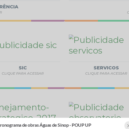
RÊNCIA
R
SIC
SERVICOS
CLIQUE PARA ACESSAR
CLIQUE PARA ACESSAR
onsulta Pública - TARIFA SOCIAL 2025
ronograma de obras Águas de Sinop - POUP UP