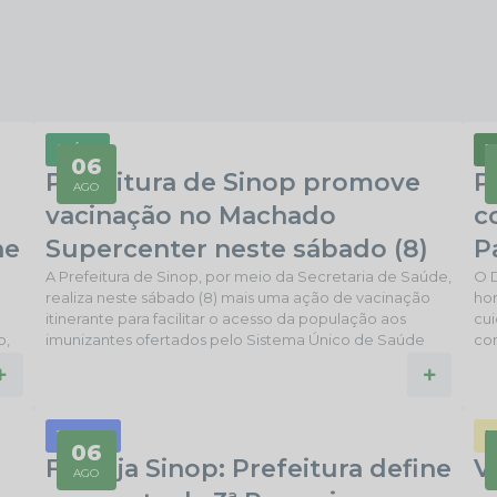
SAÚDE
P
06
Prefeitura de Sinop promove
P
AGO
vacinação no Machado
c
ne
Supercenter neste sábado (8)
P
A Prefeitura de Sinop, por meio da Secretaria de Saúde,
O 
realiza neste sábado (8) mais uma ação de vacinação
ho
itinerante para facilitar o acesso da população aos
cui
o,
imunizantes ofertados pelo Sistema Único de Saúde
con
al
(SUS). O atendimento ocorrerá das 8h às 15h no pátio do
car
Machado Supercenter. Durante a ação, estarão
uma
e
disponíveis todas as vacinas previstas no Calendário
Nes
Nacional de Imunização. O atendimento será destinado
os 
52 ANOS
P
a
a crianças, adolescentes, adultos e idosos, conforme
o 
06
Festeja Sinop: Prefeitura define
V
as...
com
AGO