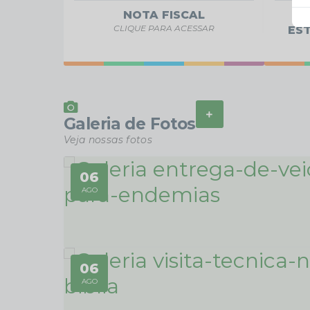
NOTA FISCAL
CLIQUE PARA ACESSAR
EST
VER MAIS
Galeria de Fotos
Veja nossas fotos
06
AGO
SAÚDE
06
Entrega de veículos Spin para Endemias
AGO