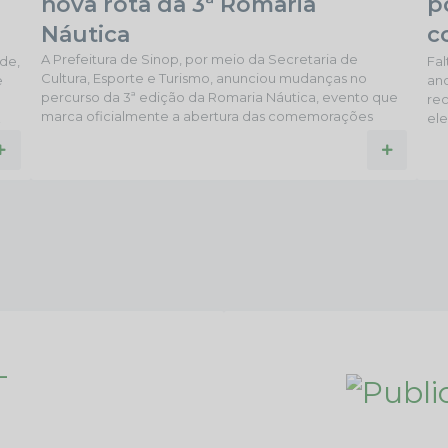
nova rota da 3ª Romaria
p
Náutica
c
A Prefeitura de Sinop, por meio da Secretaria de
m
úde,
Fa
Cultura, Esporte e Turismo, anunciou mudanças no
e
an
percurso da 3ª edição da Romaria Náutica, evento que
rec
marca oficialmente a abertura das comemorações
el
pelos 52 anos do município. Neste ano, o trajeto será
dim
re
reduzido de 25 quilômetros para 10 quilômetros,
$
do 
diminuindo o tempo estimado de percurso de
er
edi
aproximadamente duas horas para cerca de 40
cla
minutos. A principal mudança está no ponto de partida.
re
Nas edições anteriores, a saída...
Sin