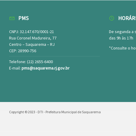
PMS
HORÁR
CNPJ: 32.147.670/0001-21
De segunda a 
Rua Coronel Madureira, 77
das 9h às 17h
Centro – Saquarema – RJ
*Consulte o ho
CEP: 28990-756
Telefone: (22) 2655-6400
E-mail:
pms@saquarema.rj.gov.br
Copyright © 2023 - DTI - Prefeitura Municipal de Saquarema