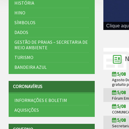
HISTÓRIA
HINO
SÍMBOLOS
Clique aqu
DADOS
GESTÃO DE PRAIAS – SECRETARIA DE
MEIO AMBIENTE
N
TURISMO
BANDEIRA AZUL
5/08
Agosto D
gratuito 
CORONAVÍRUS
5/08
Fórum Emp
INFORMAÇÕES E BOLETIM
5/08
AQUISIÇÕES
COMUNICAD
5/08
Secretari