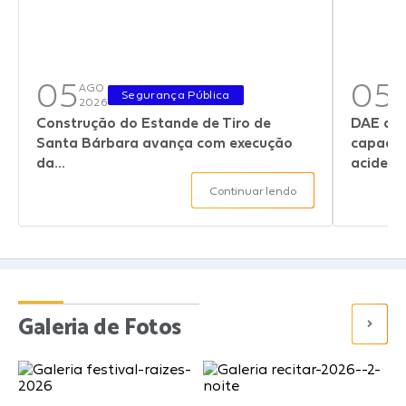
Parcerias com Organização da Sociedade Civil (OSC)
Conselhos Municipais
Lei Aldir Blanc
05
05
AGO
A
Segurança Pública
2026
2
Cartas de Serviço ao Usuário
Construção do Estande de Tiro de
DAE de 
Santa Bárbara avança com execução
capacit
Publicidade
da...
acidente
Principal
Continuar lendo
Galeria de Fotos
Notícias
Galeria de Vídeos
Galeria de Fotos
Legislação
Links
Enquete